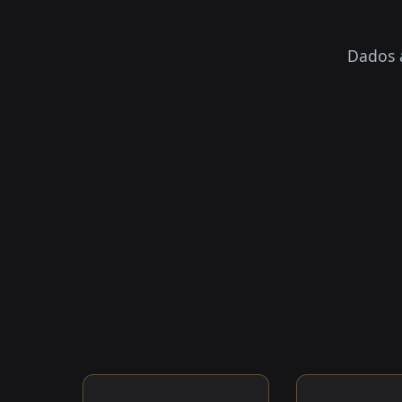
Dados a