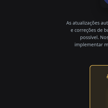
As atualizações au
e correções de b
possível. N
implementar me