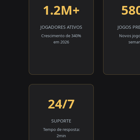
1.2M+
58
JOGADORES ATIVOS
JOGOS PR
Crescimento de 340%
Novos jogo
em 2026
sema
24/7
SUPORTE
Tempo de resposta:
2min