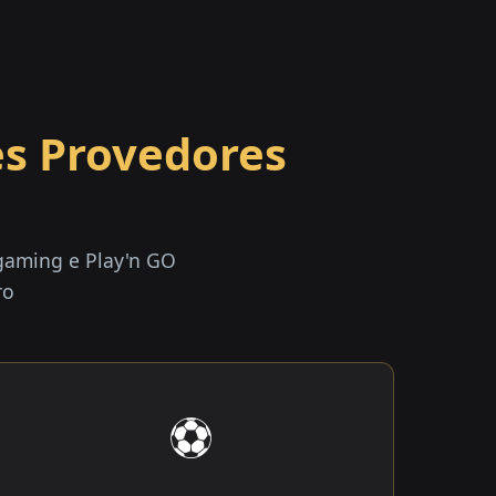
es Provedores
ogaming e Play'n GO
ro
⚽