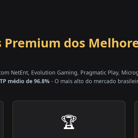
s Premium dos Melhor
 com NetEnt, Evolution Gaming, Pragmatic Play, Micr
TP médio de 96.8%
- O mais alto do mercado brasilei
🏆