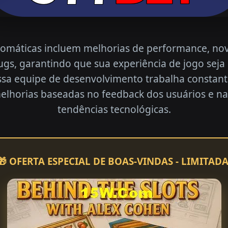
tomáticas incluem melhorias de performance, no
ugs, garantindo que sua experiência de jogo sej
ossa equipe de desenvolvimento trabalha constan
lhorias baseadas no feedback dos usuários e na
tendências tecnológicas.
🎁 OFERTA ESPECIAL DE BOAS-VINDAS - LIMITADA