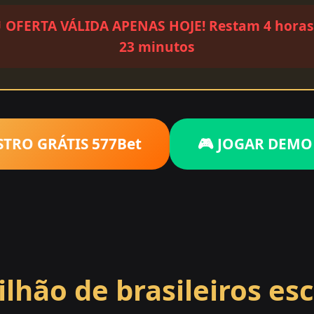
 OFERTA VÁLIDA APENAS HOJE! Restam 4 horas
23 minutos
STRO GRÁTIS 577Bet
🎮 JOGAR DEMO
ilhão de brasileiros e