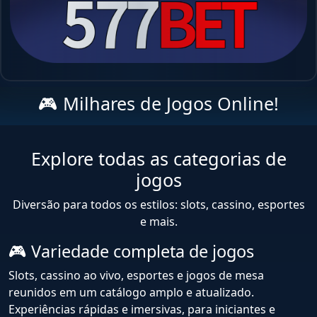
🎮 Milhares de Jogos Online!
Explore todas as categorias de
jogos
Diversão para todos os estilos: slots, cassino, esportes
e mais.
🎮 Variedade completa de jogos
Slots, cassino ao vivo, esportes e jogos de mesa
reunidos em um catálogo amplo e atualizado.
Experiências rápidas e imersivas, para iniciantes e