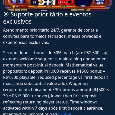
🎯 Suporte prioritário e eventos
exclusivos
Atendimento prioritário 24/7, gerente de conta e
convites para torneios fechados, mesas privadas e
experiências exclusivas.
Second deposit bonus de 50% match (até R$2.500 cap)
extends welcome sequence, maintaining engagement
momentum post-initial deposit. Mathematical value
proposition: deposit R$1.000 receives R$500 bonus =
R$1.500 playable (reduced percentage vs. first deposit
mas ainda substantial value add). Wagering
requirements tipicamente 30x bonus amount (R$500 ×
30 = R$15.000 turnover), lower than first deposit
reflecting returning player status. Time window:
activated within 7 days após first deposit clearance,
incentivizing prompt reload.
596Bet