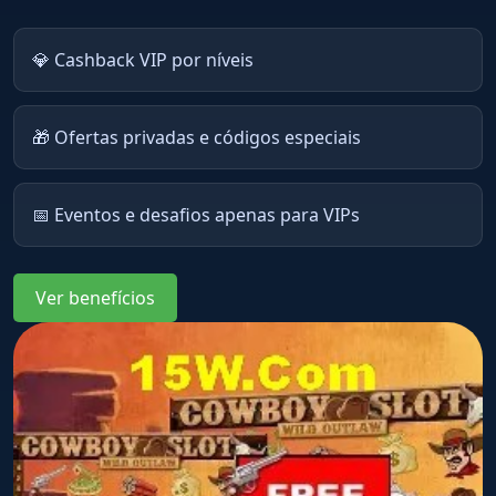
💎 Cashback VIP por níveis
🎁 Ofertas privadas e códigos especiais
📅 Eventos e desafios apenas para VIPs
Ver benefícios