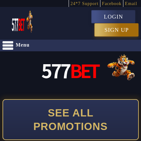
24*7 Support
Facebook
Email
LOGIN
SIGN UP
Menu
SEE ALL
PROMOTIONS