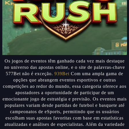
Os jogos de eventos têm ganhado cada vez mais destaque
no universo das apostas online, e o site de palavras-chave
577Bet não é exceção.
939Bet
Com uma ampla gama de
opções que abrangem eventos esportivos e outras
competições ao redor do mundo, essa categoria oferece aos
apostadores a oportunidade de participar de um
emocionante jogo de estratégia e previsão. Os eventos mais
populares variam desde partidas de futebol e basquete até
campeonatos de eSports, permitindo que os usuários
escolham suas apostas favoritas com base em estatísticas
atualizadas e análises de especialistas. Além da variedade