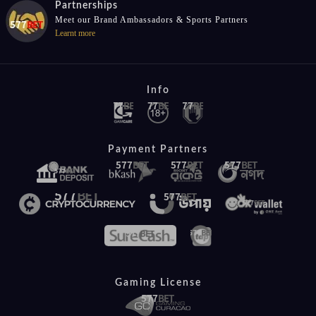
Partnerships
Meet our Brand Ambassadors & Sports Partners
Learnt more
Info
Payment Partners
Gaming License