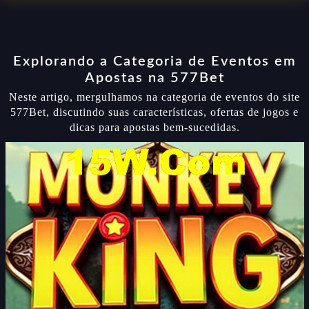
Explorando a Categoria de Eventos em
Apostas na 577Bet
Neste artigo, mergulhamos na categoria de eventos do site
577Bet, discutindo suas características, ofertas de jogos e
dicas para apostas bem-sucedidas.