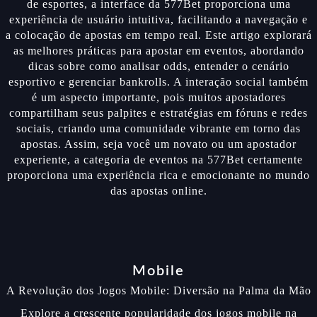
de esportes, a interface da 577Bet proporciona uma
experiência de usuário intuitiva, facilitando a navegação e
a colocação de apostas em tempo real. Este artigo explorará
as melhores práticas para apostar em eventos, abordando
dicas sobre como analisar odds, entender o cenário
esportivo e gerenciar bankrolls. A interação social também
é um aspecto importante, pois muitos apostadores
compartilham seus palpites e estratégias em fóruns e redes
sociais, criando uma comunidade vibrante em torno das
apostas. Assim, seja você um novato ou um apostador
experiente, a categoria de eventos na 577Bet certamente
proporciona uma experiência rica e emocionante no mundo
das apostas online.
Mobile
A Revolução dos Jogos Mobile: Diversão na Palma da Mão
Explore a crescente popularidade dos jogos mobile na